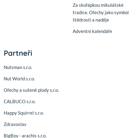
Za skořápkou mikulášské
tradice. Ořechy jako symbol
štědrosti a naděje
Adventní kalendáře
Partneři
Nutsman s.r.o.
Nut World s.r.o.
Ořechy a sušené plody s.r.o.
CALBUCO s.r.o.
Happy Squirrel s.r.o.
Zdravoslav
BigBoy - arachis s.r.o.