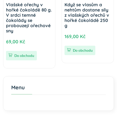
Vlašské ořechy v
Když se vlasům a
hořké čokoládě 80 g.
nehtům dostane síly
V srdci temné
z vlašských ořechů v
čokolády se
hořké čokoládě 250
probouzejí ořechové
g
sny
169,00 Kč
69,00 Kč
Do obchodu
Do obchodu
Menu