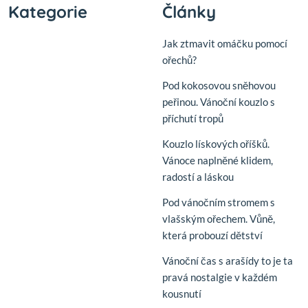
Kategorie
Články
Jak ztmavit omáčku pomocí
ořechů?
Pod kokosovou sněhovou
peřinou. Vánoční kouzlo s
příchutí tropů
Kouzlo lískových oříšků.
Vánoce naplněné klidem,
radostí a láskou
Pod vánočním stromem s
vlašským ořechem. Vůně,
která probouzí dětství
Vánoční čas s arašídy to je ta
pravá nostalgie v každém
kousnutí