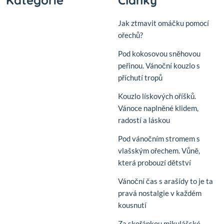
Kategorie
Články
Jak ztmavit omáčku pomocí
ořechů?
Pod kokosovou sněhovou
peřinou. Vánoční kouzlo s
příchutí tropů
Kouzlo lískových oříšků.
Vánoce naplněné klidem,
radostí a láskou
Pod vánočním stromem s
vlašským ořechem. Vůně,
která probouzí dětství
Vánoční čas s arašídy to je ta
pravá nostalgie v každém
kousnutí
Za skořápkou mikulášské