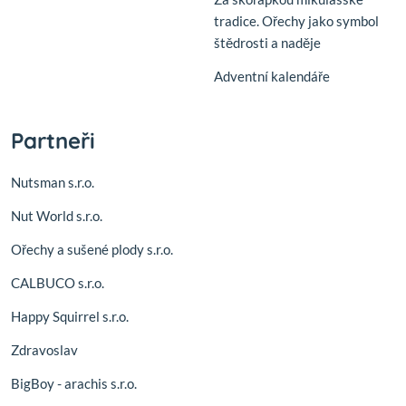
tradice. Ořechy jako symbol
štědrosti a naděje
Adventní kalendáře
Partneři
Nutsman s.r.o.
Nut World s.r.o.
Ořechy a sušené plody s.r.o.
CALBUCO s.r.o.
Happy Squirrel s.r.o.
Zdravoslav
BigBoy - arachis s.r.o.