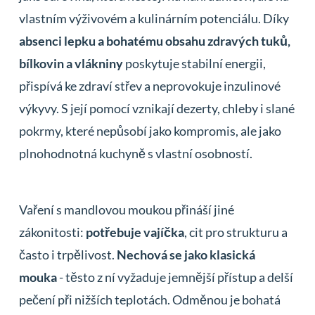
vlastním výživovém a kulinárním potenciálu. Díky
absenci lepku a bohatému obsahu zdravých tuků,
bílkovin a vlákniny
poskytuje stabilní energii,
přispívá ke zdraví střev a neprovokuje inzulinové
výkyvy. S její pomocí vznikají dezerty, chleby i slané
pokrmy, které nepůsobí jako kompromis, ale jako
plnohodnotná kuchyně s vlastní osobností.
Vaření s mandlovou moukou přináší jiné
zákonitosti:
potřebuje vajíčka
, cit pro strukturu a
často i trpělivost.
Nechová se jako klasická
mouka
- těsto z ní vyžaduje jemnější přístup a delší
pečení při nižších teplotách. Odměnou je bohatá