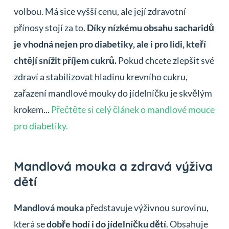
volbou. Má sice vyšší cenu, ale její zdravotní
přínosy stojí za to.
Díky nízkému obsahu sacharidů
je vhodná nejen pro diabetiky, ale i pro lidi, kteří
chtějí snížit příjem cukrů.
Pokud chcete zlepšit své
zdraví a stabilizovat hladinu krevního cukru,
zařazení mandlové mouky do jídelníčku je skvělým
krokem...
Přečtěte si celý článek o mandlové mouce
pro diabetiky.
Mandlová mouka a zdravá výživa
dětí
Mandlová mouka
představuje výživnou surovinu,
která se
dobře hodí i do jídelníčku dětí
. Obsahuje