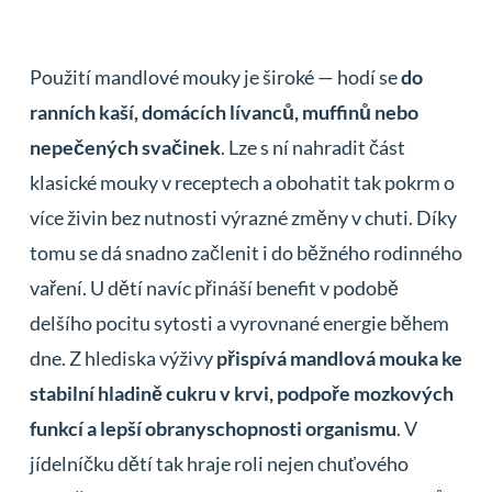
Použití mandlové mouky je široké — hodí se
do
ranních kaší, domácích lívanců, muffinů nebo
nepečených svačinek
. Lze s ní nahradit část
klasické mouky v receptech a obohatit tak pokrm o
více živin bez nutnosti výrazné změny v chuti. Díky
tomu se dá snadno začlenit i do běžného rodinného
vaření. U dětí navíc přináší benefit v podobě
delšího pocitu sytosti a vyrovnané energie během
dne. Z hlediska výživy
přispívá mandlová mouka ke
stabilní hladině cukru v krvi, podpoře mozkových
funkcí a lepší obranyschopnosti organismu
. V
jídelníčku dětí tak hraje roli nejen chuťového