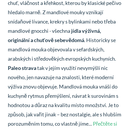
chuť, vláčnost a křehkost, kterou by klasické pečivo
hledalo marně. Z mandlové mouky vznikají
snídaňové lívance, krekry s bylinkami nebo třeba
mandlové gnocchi - všechna
jídla výživná,
originální a chuťově sebevědomá
. Historicky se
mandlová mouka objevovala v sefardských,
arabských i středověkých evropských kuchyních.
Paleo strava
tak v jejím využití nevymýšlí nic
nového, jen navazuje na znalosti, které moderní
výživa znovu objevuje. Mandlová mouka vnáší do
kuchyně rytmus přemýšlení, návrat k surovinám s
hodnotou a důraz na kvalitu místo množství. Je to
způsob, jak vařit jinak – bez nostalgie, ale s hlubším
porozuměním tomu, co vlastně jíme...
Přečtěte si