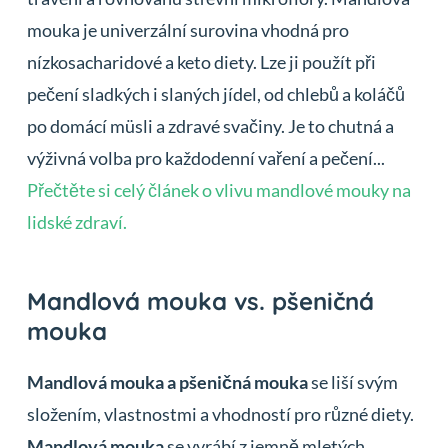
mouka je univerzální surovina vhodná pro
nízkosacharidové a keto diety. Lze ji použít při
pečení sladkých i slaných jídel, od chlebů a koláčů
po domácí müsli a zdravé svačiny. Je to chutná a
výživná volba pro každodenní vaření a pečení...
Přečtěte si celý článek o vlivu mandlové mouky na
lidské zdraví.
Mandlová mouka vs. pšeničná
mouka
Mandlová mouka a pšeničná mouka
se liší svým
složením, vlastnostmi a vhodností pro různé diety.
Mandlová mouka
se vyrábí z jemně mletých