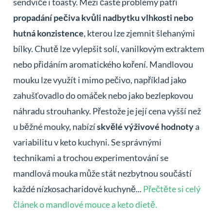
sendviče i toasty. Mezi časté problémy patří
propadání pečiva kvůli nadbytku vlhkosti nebo
hutná konzistence
, kterou lze zjemnit šlehanými
bílky. Chutě lze vylepšit solí, vanilkovým extraktem
nebo přidáním aromatického koření. Mandlovou
mouku lze využít i mimo pečivo, například jako
zahušťovadlo do omáček nebo jako bezlepkovou
náhradu strouhanky. Přestože je její cena vyšší než
u běžné mouky, nabízí
skvělé výživové hodnoty
a
variabilitu v keto kuchyni. Se správnými
technikami a trochou experimentování se
mandlová mouka může stát nezbytnou součástí
každé nízkosacharidové kuchyně...
Přečtěte si celý
článek o mandlové mouce a keto dietě.