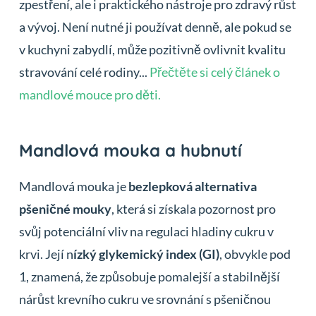
zpestření, ale i praktického nástroje pro zdravý růst
a vývoj. Není nutné ji používat denně, ale pokud se
v kuchyni zabydlí, může pozitivně ovlivnit kvalitu
stravování celé rodiny...
Přečtěte si celý článek o
mandlové mouce pro děti.
Mandlová mouka a hubnutí
Mandlová mouka je
bezlepková alternativa
pšeničné mouky
, která si získala pozornost pro
svůj potenciální vliv na regulaci hladiny cukru v
krvi. Její n
ízký glykemický index (GI)
, obvykle pod
1, znamená, že způsobuje pomalejší a stabilnější
nárůst krevního cukru ve srovnání s pšeničnou