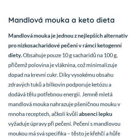
Mandlová mouka a keto dieta
Mandlová mouka je jednou z nejlepších alternativ
pro nízkosacharidové pečení v rámci ketogenní
diety.
Obsahuje pouze 10 g sacharidů na 100 g,
přičemž polovina je vláknina, což minimalizuje
dopad na krevní cukr. Díky vysokému obsahu
zdravých tuků a bílkovin podporuje ketózu a
dodává tělu potřebnou energii. Jemně mletá
mandlová mouka nahrazuje pšeničnou mouku v
mnoha receptech, ačkoli kvůli
absenci lepku
vyžaduje úpravy při pečení. Pečení s mandlovou
moukou má svá specifika – těsto je křehčí a hůře