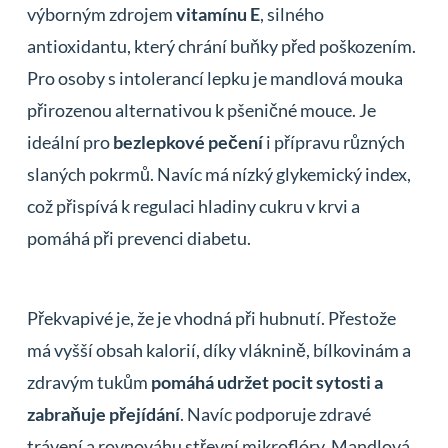
výborným zdrojem
vitamínu E
, silného
antioxidantu, který chrání buňky před poškozením.
Pro osoby s intolerancí lepku je mandlová mouka
přirozenou alternativou k pšeničné mouce. Je
ideální pro
bezlepkové pečení
i přípravu různých
slaných pokrmů. Navíc má nízký glykemický index,
což přispívá k regulaci hladiny cukru v krvi a
pomáhá při prevenci diabetu.
Překvapivé je, že je vhodná při hubnutí. Přestože
má vyšší obsah kalorií, díky vláknině, bílkovinám a
zdravým tukům
pomáhá udržet pocit sytosti a
zabraňuje přejídání
. Navíc podporuje zdravé
trávení a rovnováhu střevní mikroflóry. Mandlová