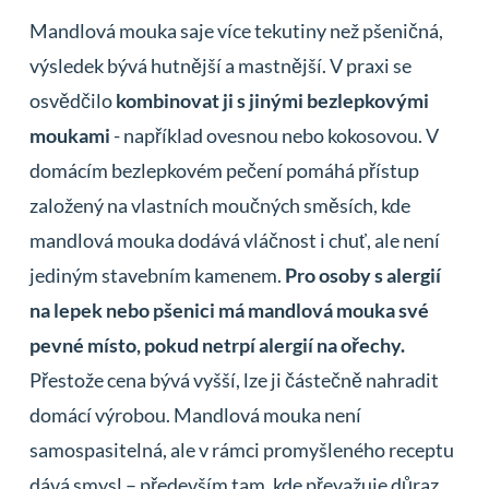
Mandlová mouka saje více tekutiny než pšeničná,
výsledek bývá hutnější a mastnější. V praxi se
osvědčilo
kombinovat ji s jinými bezlepkovými
moukami
- například ovesnou nebo kokosovou. V
domácím bezlepkovém pečení pomáhá přístup
založený na vlastních moučných směsích, kde
mandlová mouka dodává vláčnost i chuť, ale není
jediným stavebním kamenem.
Pro osoby s alergií
na lepek nebo pšenici má mandlová mouka své
pevné místo, pokud netrpí alergií na ořechy.
Přestože cena bývá vyšší, lze ji částečně nahradit
domácí výrobou. Mandlová mouka není
samospasitelná, ale v rámci promyšleného receptu
dává smysl – především tam, kde převažuje důraz