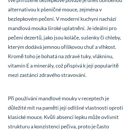
své přirozeně bezlepkové povaze je dnes oblíbenou
alternativou k pšeničné mouce, zejména v
bezlepkovém pečení. V moderní kuchyni nachází
mandlová mouka široké uplatnění. Je ideální pro
pečení dezertů, jako jsou koláče, sušenky či chleby,
kterým dodává jemnou oříškovou chuť a vlhkost.
Kromě toho je bohatá na zdravé tuky, vlákninu,
vitamín E a minerály, což přispívá k její popularitě
mezi zastánci zdravého stravování.
Při používání mandlové mouky v receptech je
důležité mít na paměti její odlišné vlastnosti oproti
klasické mouce. Kvůli absenci lepku může ovlivnit
strukturu a konzistenci pečiva, proto je často