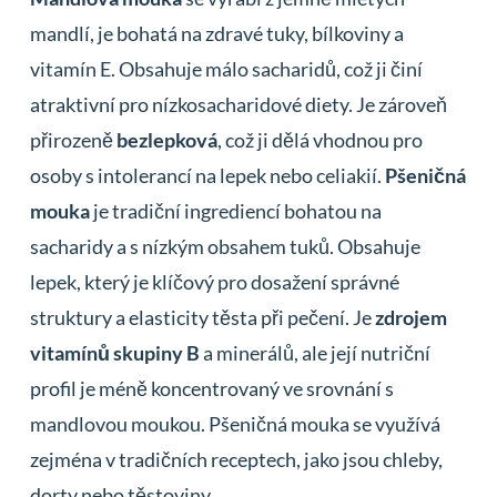
mandlí, je bohatá na zdravé tuky, bílkoviny a
vitamín E. Obsahuje málo sacharidů, což ji činí
atraktivní pro nízkosacharidové diety. Je zároveň
přirozeně
bezlepková
, což ji dělá vhodnou pro
osoby s intolerancí na lepek nebo celiakií.
Pšeničná
mouka
je tradiční ingrediencí bohatou na
sacharidy a s nízkým obsahem tuků. Obsahuje
lepek, který je klíčový pro dosažení správné
struktury a elasticity těsta při pečení. Je
zdrojem
vitamínů skupiny B
a minerálů, ale její nutriční
profil je méně koncentrovaný ve srovnání s
mandlovou moukou. Pšeničná mouka se využívá
zejména v tradičních receptech, jako jsou chleby,
dorty nebo těstoviny.