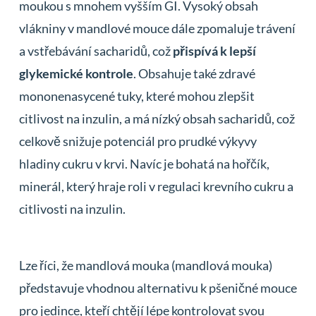
moukou s mnohem vyšším GI. Vysoký obsah
vlákniny v mandlové mouce dále zpomaluje trávení
a vstřebávání sacharidů, což
přispívá k lepší
glykemické kontrole
. Obsahuje také zdravé
mononenasycené tuky, které mohou zlepšit
citlivost na inzulin, a má nízký obsah sacharidů, což
celkově snižuje potenciál pro prudké výkyvy
hladiny cukru v krvi. Navíc je bohatá na hořčík,
minerál, který hraje roli v regulaci krevního cukru a
citlivosti na inzulin.
Lze říci, že mandlová mouka (mandlová mouka)
představuje vhodnou alternativu k pšeničné mouce
pro jedince, kteří chtějí lépe kontrolovat svou