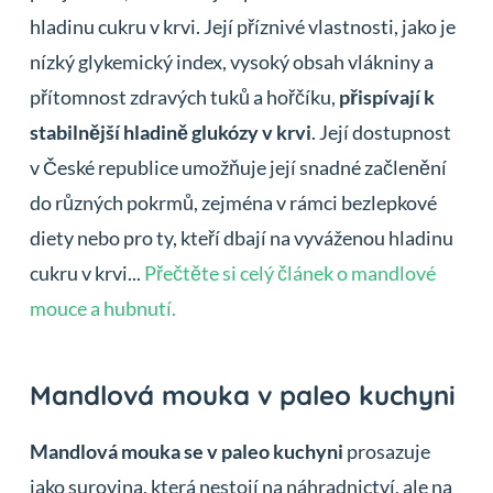
hladinu cukru v krvi. Její příznivé vlastnosti, jako je
nízký glykemický index, vysoký obsah vlákniny a
přítomnost zdravých tuků a hořčíku,
přispívají k
stabilnější hladině glukózy v krvi
. Její dostupnost
v České republice umožňuje její snadné začlenění
do různých pokrmů, zejména v rámci bezlepkové
diety nebo pro ty, kteří dbají na vyváženou hladinu
cukru v krvi...
Přečtěte si celý článek o mandlové
mouce a hubnutí.
Mandlová mouka v paleo kuchyni
Mandlová mouka se v paleo kuchyni
prosazuje
jako surovina, která nestojí na náhradnictví, ale na