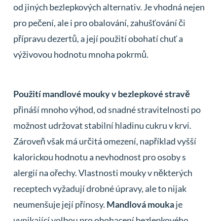
od jiných bezlepkových alternativ. Je vhodná nejen
pro pečení, ale i pro obalování, zahušťování či
přípravu dezertů, a její použití obohatí chuť a
výživovou hodnotu mnoha pokrmů.
Použití mandlové mouky v bezlepkové stravě
přináší mnoho výhod, od snadné stravitelnosti po
možnost udržovat stabilní hladinu cukru v krvi.
Zároveň však má určitá omezení, například vyšší
kalorickou hodnotu a nevhodnost pro osoby s
alergií na ořechy. Vlastnosti mouky v některých
receptech vyžadují drobné úpravy, ale to nijak
neumenšuje její přínosy.
Mandlová mouka
je
vynikající volbou pro obohacení bezlepkového