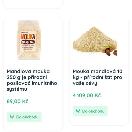
Mandlová mouka
Mouka mandlová 10
250 g je přirodní
kg - přírodní štít pro
posilovač imunitního
vaše cévy
systému
4 109,00 Kč
89,00 Kč
Do obchodu
Do obchodu