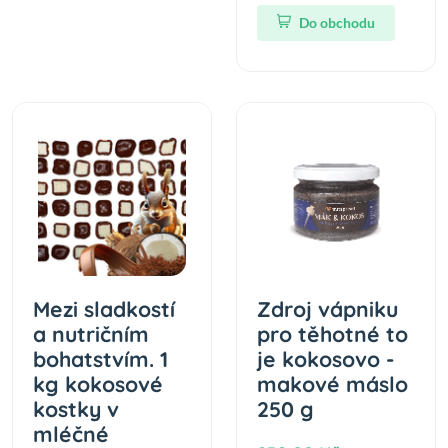
Do obchodu
Mezi sladkostí
Zdroj vápniku
a nutričním
pro těhotné to
bohatstvím. 1
je kokosovo -
kg kokosové
makové máslo
kostky v
250 g
mléčné