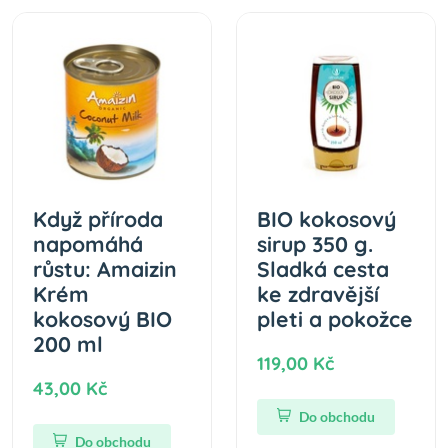
Když příroda
BIO kokosový
napomáhá
sirup 350 g.
růstu: Amaizin
Sladká cesta
Krém
ke zdravější
kokosový BIO
pleti a pokožce
200 ml
119,00 Kč
43,00 Kč
Do obchodu
Do obchodu