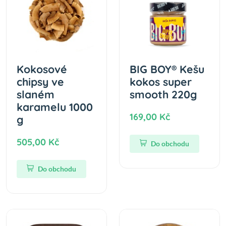
Kokosové
BIG BOY® Kešu
chipsy ve
kokos super
slaném
smooth 220g
karamelu 1000
169,00 Kč
g
505,00 Kč
Do obchodu
Do obchodu