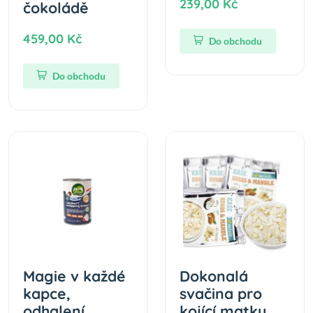
239,00 Kč
čokoládě
459,00 Kč
Do obchodu
Do obchodu
Magie v každé
Dokonalá
kapce,
svačina pro
odhalení
kojící matky.