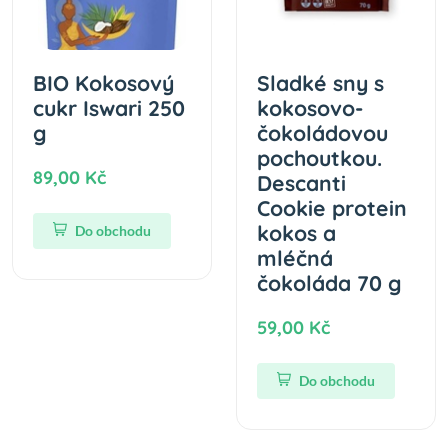
BIO Kokosový
Sladké sny s
cukr Iswari 250
kokosovo-
g
čokoládovou
pochoutkou.
89,00 Kč
Descanti
Cookie protein
kokos a
Do obchodu
mléčná
čokoláda 70 g
59,00 Kč
Do obchodu