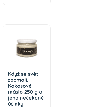
Když se svět
zpomalí.
Kokosové
máslo 250 g a
jeho nečekané
účinky