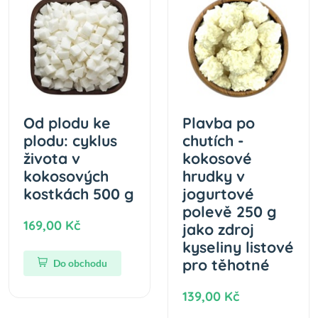
Od plodu ke
Plavba po
plodu: cyklus
chutích -
života v
kokosové
kokosových
hrudky v
kostkách 500 g
jogurtové
polevě 250 g
169,00 Kč
jako zdroj
kyseliny listové
pro těhotné
Do obchodu
139,00 Kč