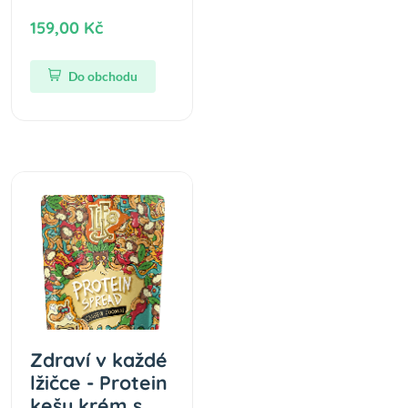
159,00 Kč
Do obchodu
Zdraví v každé
lžičce - Protein
kešu krém s