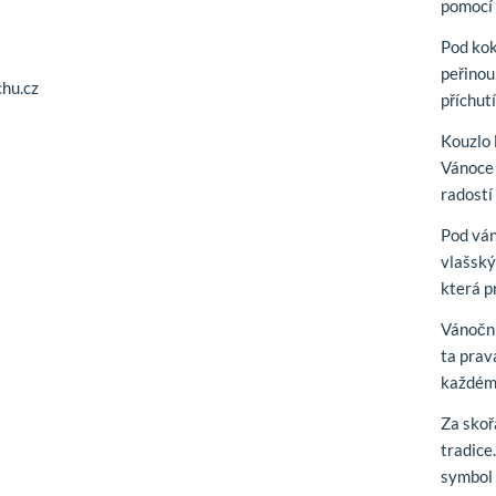
pomocí 
Pod ko
peřinou
hu.cz
příchut
Kouzlo 
Vánoce 
radostí
Pod vá
vlašský
která p
Vánoční
ta prav
každém
Za sko
tradice
symbol 