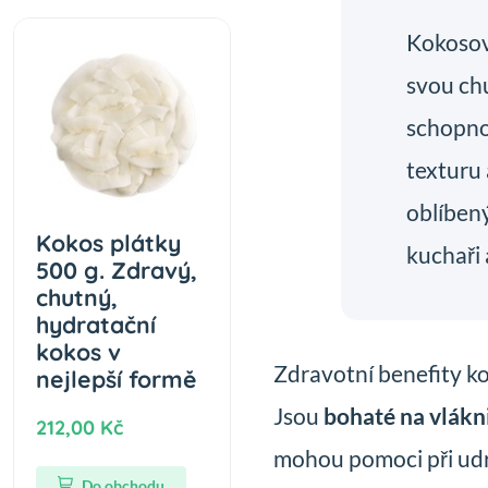
Kokosov
svou chu
schopno
texturu 
oblíben
Kokos plátky
kuchaři 
500 g. Zdravý,
chutný,
hydratační
kokos v
Zdravotní benefity 
nejlepší formě
Jsou
bohaté na vlákn
212,00 Kč
mohou pomoci při udr
Do obchodu