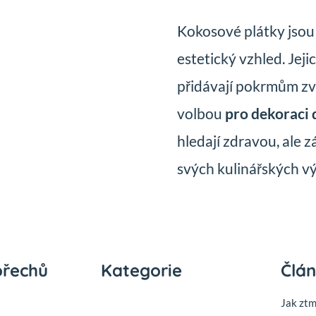
Kokosové plátky jsou 
estetický vzhled. Jeji
přidávají pokrmům zvlá
volbou
pro dekoraci 
hledají zdravou, ale 
svých kulinářských v
ořechů
Kategorie
Člá
Jak zt