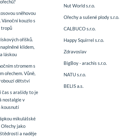
ořechů?
Nut World s.r.o.
kosovou sněhovou
Ořechy a sušené plody s.r.o.
. Vánoční kouzlo s
í tropů
CALBUCO s.r.o.
lískových oříšků.
Happy Squirrel s.r.o.
naplněné klidem,
Zdravoslav
 a láskou
BigBoy - arachis s.r.o.
nočním stromem s
m ořechem. Vůně,
NATU s.r.o.
robouzí dětství
BELIS a.s.
 čas s arašídy to je
á nostalgie v
 kousnutí
řápkou mikulášské
. Ořechy jako
štědrosti a naděje