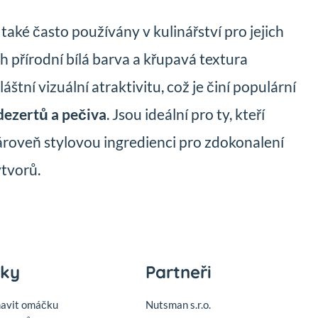
také často používány v kulinářství pro jejich
ch přírodní bílá barva a křupavá textura
štní vizuální atraktivitu, což je činí populární
dezertů a pečiva
. Jsou ideální pro ty, kteří
zároveň stylovou ingredienci pro zdokonalení
ýtvorů.
nky
Partneři
mavit omáčku
Nutsman s.r.o.