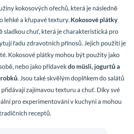
 dužiny kokosových ořechů, která je následně
o lehké a křupavé textury.
Kokosové plátky
ě sladkou chuť, která je charakteristická pro
tují řadu zdravotních přínosů. Jejich použití je
té. Kokosové plátky mohou být použity jako
sobě, nebo jako přídavek
do müsli, jogurtů a
ýrobků
. Jsou také skvělým doplňkem do salátů
e přidávají zajímavou texturu a chuť. Díky své
deální pro experimentování v kuchyni a mohou
 tradičních receptů.