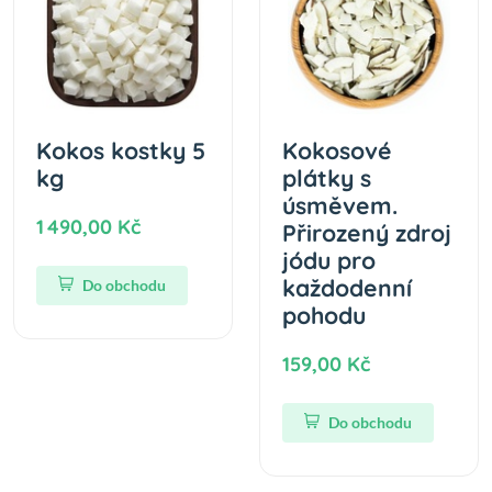
Kokos kostky 5
Kokosové
kg
plátky s
úsměvem.
1 490,00 Kč
Přirozený zdroj
jódu pro
každodenní
Do obchodu
pohodu
159,00 Kč
Do obchodu