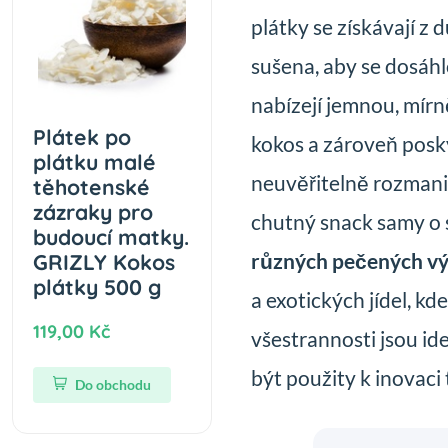
plátky se získávají z
sušena, aby se dosáhl
nabízejí jemnou, mírn
Plátek po
kokos a zároveň posky
plátku malé
neuvěřitelně rozmani
těhotenské
zázraky pro
chutný snack samy o 
budoucí matky.
různých pečených v
GRIZLY Kokos
plátky 500 g
a exotických jídel, kd
119,00 Kč
všestrannosti jsou i
být použity k inovaci
Do obchodu