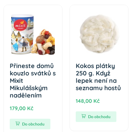
Přineste domů
Kokos plátky
kouzlo svátků s
250 g. Když
Mixit
lepek není na
Mikulášským
seznamu hostů
nadělením
148,00 Kč
179,00 Kč
Do obchodu
Do obchodu