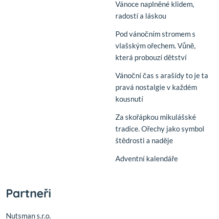
Vánoce naplněné klidem,
radostí a láskou
Pod vánočním stromem s
vlašským ořechem. Vůně,
která probouzí dětství
Vánoční čas s arašídy to je ta
pravá nostalgie v každém
kousnutí
Za skořápkou mikulášské
tradice. Ořechy jako symbol
štědrosti a naděje
Adventní kalendáře
Partneři
Nutsman s.r.o.