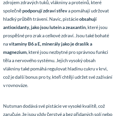
zdrojem zdravých tuků, vlákniny a proteinů, které
společně
podporují zdraví střev
a pomáhají udržovat
hladký průběh trávení. Navíc, pistácie
obsahují
antioxidanty, jako jsou lutein a zeaxantin
, které jsou
prospěšné pro zrak a celkové zdraví. Jsou také bohaté
na
vitamíny B6 a E, minerály jako je draslík a
magnezium
, které jsou nezbytné pro správnou funkci
těla a nervového systému. Jejich vysoký obsah
vlákniny také pomáhá regulovat hladinu cukru v krvi,
což je další bonus pro ty, kteří chtějí udržet své zažívání
v rovnováze.
Nutsman dodává své pistácie ve vysoké kvalitě, což
zaručuje, že jsou vždy čerstvé a bez přidaných solí nebo