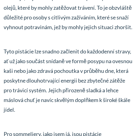
olejů, které by mohly zatěžovat trávení. To je obzvláště
důležité pro osoby s citlivým zažíváním, které se snaží
vyhnout potravinám, jež by mohly jejich situaci zhoršit.
Tyto pistácie lze snadno začlenit do každodenní stravy,
ať už jako součást snídaně ve formě posypu na ovesnou
kaši nebo jako zdravá pochoutka v průběhu dne, která
poskytne dlouhotrvající energii bez zbytečné zátěže
pro trávicí systém. Jejich přirozeně sladká a lehce
máslová chuť je navíc skvělým doplňkem k široké škále
jídel.
Pro sommeliery, jako jsem já, jsou pistácie