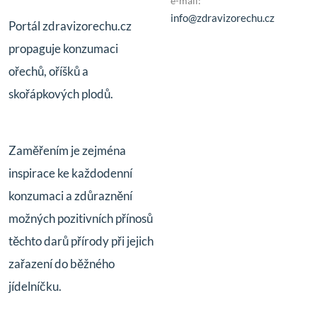
e-mail:
info@zdravizorechu.cz
Portál zdravizorechu.cz
propaguje konzumaci
ořechů, oříšků a
skořápkových plodů.
Zaměřením je zejména
inspirace ke každodenní
konzumaci a zdůraznění
možných pozitivních přínosů
těchto darů přírody při jejich
zařazení do běžného
jídelníčku.