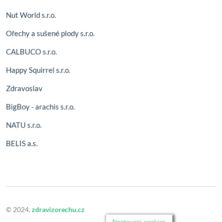
Nut World s.r.o.
Ořechy a sušené plody s.r.o.
CALBUCO s.r.o.
Happy Squirrel s.r.o.
Zdravoslav
BigBoy - arachis s.r.o.
NATU s.r.o.
BELIS a.s.
© 2024,
zdravizorechu.cz