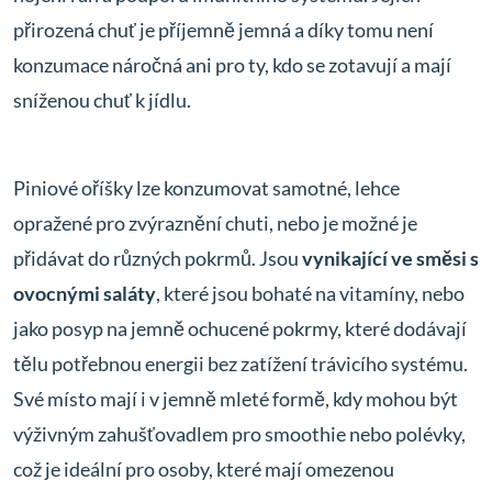
přirozená chuť je příjemně jemná a díky tomu není
konzumace náročná ani pro ty, kdo se zotavují a mají
sníženou chuť k jídlu.
Piniové oříšky lze konzumovat samotné, lehce
opražené pro zvýraznění chuti, nebo je možné je
přidávat do různých pokrmů. Jsou
vynikající ve směsi s
ovocnými saláty
, které jsou bohaté na vitamíny, nebo
jako posyp na jemně ochucené pokrmy, které dodávají
tělu potřebnou energii bez zatížení trávicího systému.
Své místo mají i v jemně mleté formě, kdy mohou být
výživným zahušťovadlem pro smoothie nebo polévky,
což je ideální pro osoby, které mají omezenou