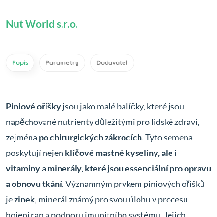
Nut World s.r.o.
Popis
Parametry
Dodavatel
Piniové oříšky
jsou jako malé balíčky, které jsou
napěchované nutrienty důležitými pro lidské zdraví,
zejména
po chirurgických zákrocích
. Tyto semena
poskytují nejen
klíčové mastné kyseliny, ale i
vitaminy a minerály, které jsou essenciální pro opravu
a obnovu tkání
. Významným prvkem piniových oříšků
je
zinek
, minerál známý pro svou úlohu v procesu
hojení ran a podporu imunitního systému. Jejich