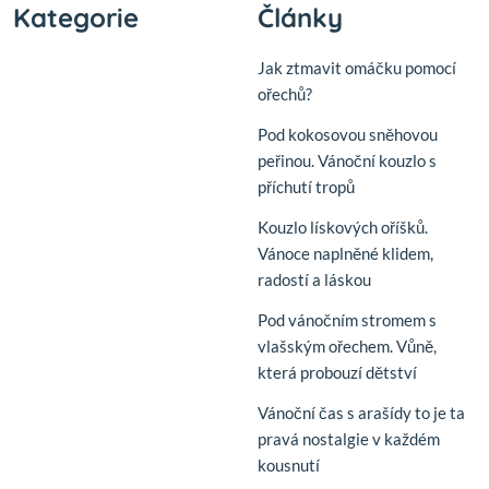
Kategorie
Články
Jak ztmavit omáčku pomocí
ořechů?
Pod kokosovou sněhovou
peřinou. Vánoční kouzlo s
příchutí tropů
Kouzlo lískových oříšků.
Vánoce naplněné klidem,
radostí a láskou
Pod vánočním stromem s
vlašským ořechem. Vůně,
která probouzí dětství
Vánoční čas s arašídy to je ta
pravá nostalgie v každém
kousnutí