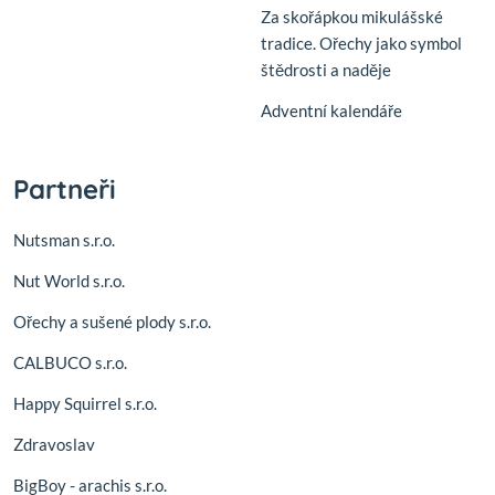
Za skořápkou mikulášské
tradice. Ořechy jako symbol
štědrosti a naděje
Adventní kalendáře
Partneři
Nutsman s.r.o.
Nut World s.r.o.
Ořechy a sušené plody s.r.o.
CALBUCO s.r.o.
Happy Squirrel s.r.o.
Zdravoslav
BigBoy - arachis s.r.o.