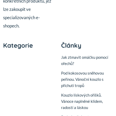
konkrétních produktů, jež
lze zakoupit ve
specializovaných e-
shopech.
Kategorie
Články
Jak ztmavit omáčku pomocí
ořechů?
Pod kokosovou sněhovou
peřinou. Vánoční kouzlo s
příchutí tropů
Kouzlo lískových oříšků.
Vánoce naplněné klidem,
radostí a láskou