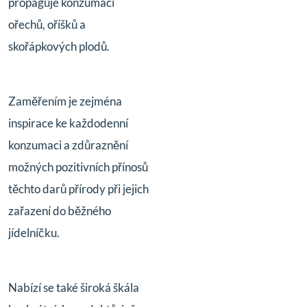
propaguje konzumaci
ořechů, oříšků a
skořápkových plodů.
Zaměřením je zejména
inspirace ke každodenní
konzumaci a zdůraznění
možných pozitivních přínosů
těchto darů přírody při jejich
zařazení do běžného
jídelníčku.
Nabízí se také široká škála