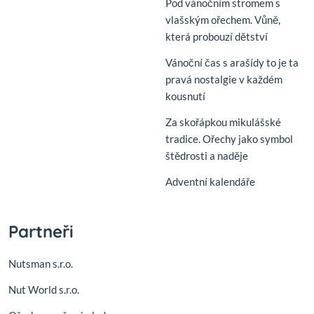
Pod vánočním stromem s
vlašským ořechem. Vůně,
která probouzí dětství
Vánoční čas s arašídy to je ta
pravá nostalgie v každém
kousnutí
Za skořápkou mikulášské
tradice. Ořechy jako symbol
štědrosti a naděje
Adventní kalendáře
Partneři
Nutsman s.r.o.
Nut World s.r.o.