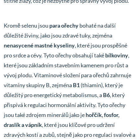
štítné žlázy, což je nezbytné pro správný vývoj plodu.
Kromě selenu jsou
para ořechy
bohaté na další
důležité živiny, jako jsou zdravé tuky, zejména
nenasycené mastné kyseliny
, které jsou prospěšné
pro srdce a cévy. Tyto ořechy obsahují také
bílkoviny
,
které jsou základním stavebním kamenem pro růst a
vývoj plodu. Vitaminové složení para ořechů zahrnuje
vitamíny skupiny B, zejména
B1
(thiamin), který je
důležitý pro energetický metabolismus, a
B6
, který
přispívá k regulaci hormonální aktivity. Tyto ořechy
jsou také zdrojem minerálů jako je
hořčík, fosfor,
draslík a vápník
, které jsou klíčové pro udržení
zdravých kostí a zubů, stejně jako pro regulaci svalové a