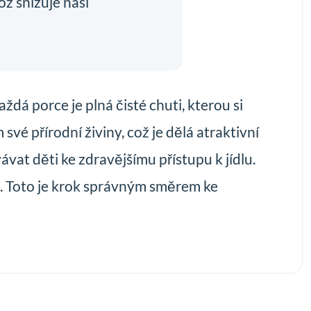
ž snižuje naši
aždá porce je plná čisté chuti, kterou si
své přírodní živiny, což je dělá atraktivní
at děti ke zdravějšímu přístupu k jídlu.
m. Toto je krok správným směrem ke