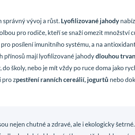
h správný vývoj a růst.
Lyofilizované jahody
nabíz
volbou pro rodiče, kteří se snaží omezit množství c
tý pro posílení imunitního systému, a na antioxida
 přínosů mají lyofilizované jahody
dlouhou trvan
y, do školy, nebo je mít vždy po ruce doma jako ry
 pro z
pestření ranních cereálií, jogurtů
nebo dok
sou nejen chutné a zdravé, ale i ekologicky šetrné