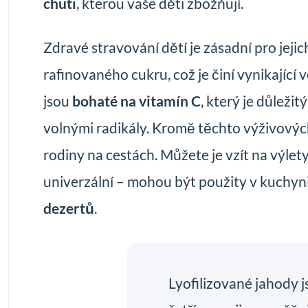
chuti
, kterou vaše děti zbožňují.
Zdravé stravování dětí je zásadní pro jejic
rafinovaného cukru, což je činí vynikající 
jsou
bohaté na vitamín C
, který je důleži
volnými radikály. Kromě těchto výživových
rodiny na cestách. Můžete je vzít na výlet
univerzální – mohou být použity v kuchyni
dezertů
.
Lyofilizované jahody j