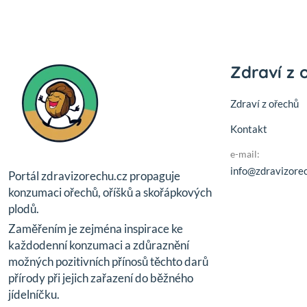
Zdraví z 
Zdraví z ořechů
Kontakt
e-mail:
info@zdravizorec
Portál zdravizorechu.cz propaguje
konzumaci ořechů, oříšků a skořápkových
plodů.
Zaměřením je zejména inspirace ke
každodenní konzumaci a zdůraznění
možných pozitivních přínosů těchto darů
přírody při jejich zařazení do běžného
jídelníčku.