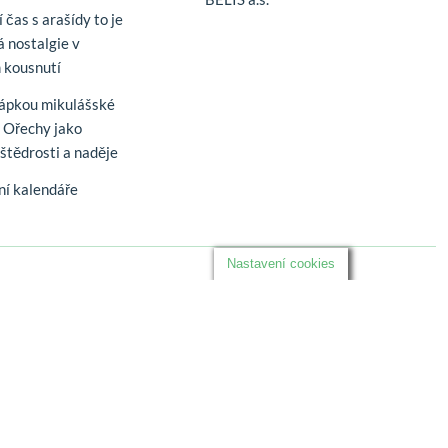
 čas s arašídy to je
á nostalgie v
 kousnutí
řápkou mikulášské
. Ořechy jako
štědrosti a naděje
í kalendáře
Nastavení cookies
Sledujte nás