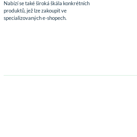
Nabízí se také široká škála konkrétních
produktů, jež lze zakoupit ve
specializovaných e-shopech.
© 2024,
zdravizorechu.cz
All rights reserved