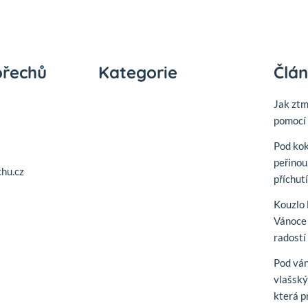
ořechů
Kategorie
Člá
Jak zt
pomocí 
Pod ko
peřinou
hu.cz
příchut
Kouzlo 
Vánoce 
radostí
Pod vá
vlašský
která p