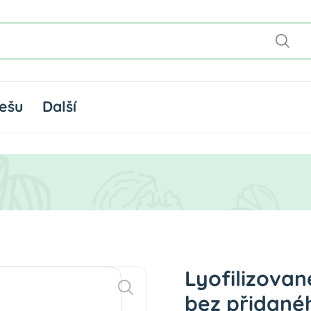
ešu
Další
Lyofilizovan
bez přidané