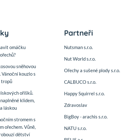
nky
Partneři
mavit omáčku
Nutsman s.r.o.
ořechů?
Nut World s.r.o.
kosovou sněhovou
Ořechy a sušené plody s.r.o.
. Vánoční kouzlo s
í tropů
CALBUCO s.r.o.
lískových oříšků.
Happy Squirrel s.r.o.
naplněné klidem,
Zdravoslav
 a láskou
BigBoy - arachis s.r.o.
nočním stromem s
m ořechem. Vůně,
NATU s.r.o.
robouzí dětství
BELIS a.s.