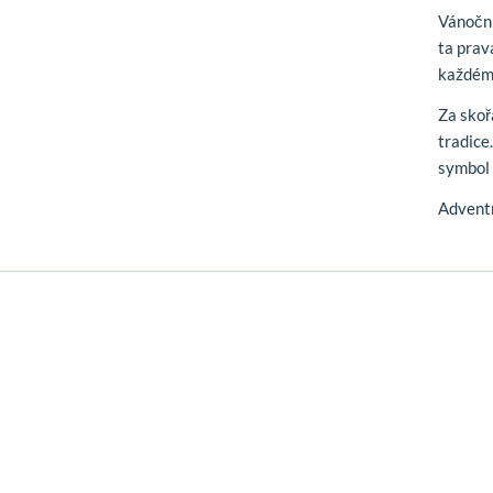
Vánoční
ta prav
každém
Za sko
tradice
symbol 
Adventn