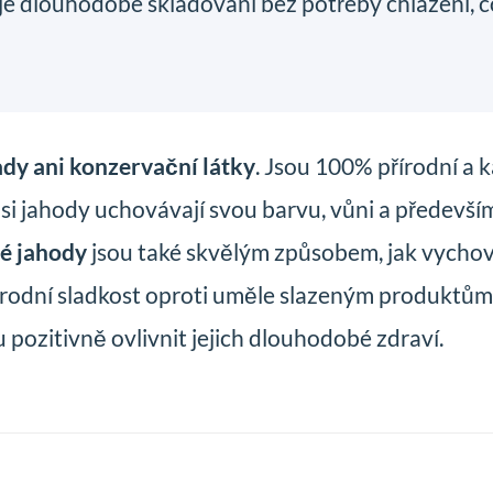
je dlouhodobé skladování bez potřeby chlazení, co
dy ani konzervační látky
. Jsou 100% přírodní a k
 si jahody uchovávají svou barvu, vůni a především 
né jahody
jsou také skvělým způsobem, jak vychováv
 přírodní sladkost oproti uměle slazeným produktů
pozitivně ovlivnit jejich dlouhodobé zdraví.