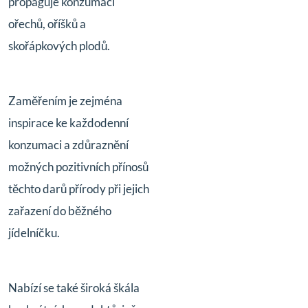
propaguje konzumaci
ořechů, oříšků a
skořápkových plodů.
Zaměřením je zejména
inspirace ke každodenní
konzumaci a zdůraznění
možných pozitivních přínosů
těchto darů přírody při jejich
zařazení do běžného
jídelníčku.
Nabízí se také široká škála