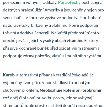
poškozením volnými radikály.
Para ořechy
pocházejí z
deštných pralesů Jižní Ameriky a jsou ceněny nejen pro
svou chuť, ale i pro své výživové hodnoty. Jsou bohaté
na zdravé tuky, bílkoviny a vlákninu, které podporují
trávení a dodávají energii. Největší předností těchto
ořechů je však jejich
vysoký obsah vitamínu E
, který
přispívá k ochraně buněk před oxidativním stresem a
podporuje zdraví pokožky, vlasů a imunitního systému.
Karob
, alternativní přísada k tradiční čokoládě, je
výjimečný svou přirozenou sladkostí a bohatým
chuťovým profilem.
Neobsahuje kofein ani teobromin
,
což z něj činí skvělou volbu pro ty, kdo se vyhýbají
stimulantům, ale přesto si chtějí dopřát něco sladkého.