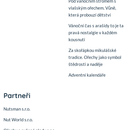
Pod vánočním stromem s
vlašským ořechem. Vůně,
která probouzí dětství
Vánoční čas s arašídy to je ta
pravá nostalgie v každém
kousnutí
Za skořápkou mikulášské
tradice. Ořechy jako symbol
štědrosti a naděje
Adventní kalendáře
Partneři
Nutsman s.r.o.
Nut World s.r.o.