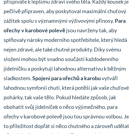
přispíváte k lepšímu zdraví svého těla. Každý kousek je
pečlivě připraven, aby poskytoval maximální chuťový
zážitek spolu s významnými výživovými přínosy.
Para
ořechy v karobové polevě
jsou navrženy tak, aby
splňovaly nároky moderního spotřebitele, který hledá
nejen zdravé, ale také chutné produkty. Díky svému
složení mohou být snadno součástí každodenního
jídelníčku a poskytují lahodnou alternativu k běžným
sladkostem.
Spojení para ořechů a karobu
vytváří
lahodnou symfonii chutí, která potěší jak vaše chuťové
pohárky, tak vaše tělo. Pokud hledáte způsob, jak
obohatit svůj jídelníček o něco výjimečného, para
ořechy v karobové polevě jsou tou správnou volbou. Je
to příležitost dopřát si něco chutného a zároveň udělat