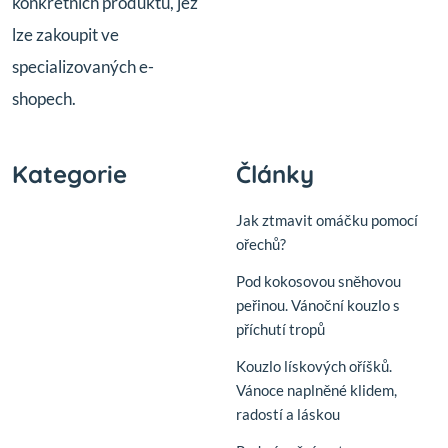
konkrétních produktů, jež
lze zakoupit ve
specializovaných e-
shopech.
Kategorie
Články
Jak ztmavit omáčku pomocí
ořechů?
Pod kokosovou sněhovou
peřinou. Vánoční kouzlo s
příchutí tropů
Kouzlo lískových oříšků.
Vánoce naplněné klidem,
radostí a láskou