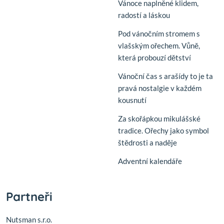
Vánoce naplněné klidem,
radostí a láskou
Pod vánočním stromem s
vlašským ořechem. Vůně,
která probouzí dětství
Vánoční čas s arašídy to je ta
pravá nostalgie v každém
kousnutí
Za skořápkou mikulášské
tradice. Ořechy jako symbol
štědrosti a naděje
Adventní kalendáře
Partneři
Nutsman s.r.o.