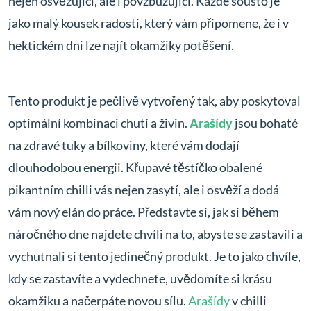
nejen osvěžující, ale i povzbuzující. Každé sousto je
jako malý kousek radosti, který vám připomene, že i v
hektickém dni lze najít okamžiky potěšení.
Tento produkt je pečlivě vytvořený tak, aby poskytoval
optimální kombinaci chutí a živin.
Arašídy
jsou bohaté
na zdravé tuky a bílkoviny, které vám dodají
dlouhodobou energii. Křupavé těstíčko obalené
pikantním chilli vás nejen zasytí, ale i osvěží a dodá
vám nový elán do práce. Představte si, jak si během
náročného dne najdete chvíli na to, abyste se zastavili a
vychutnali si tento jedinečný produkt. Je to jako chvíle,
kdy se zastavíte a vydechnete, uvědomíte si krásu
okamžiku a načerpáte novou sílu.
Arašídy
v chilli