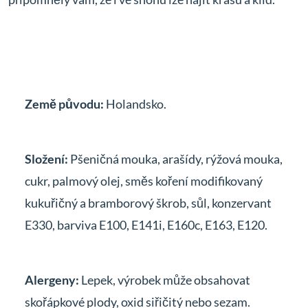
Země původu:
Holandsko.
Složení:
Pšeničná mouka, arašídy, rýžová mouka,
cukr, palmový olej, směs koření modifikovaný
kukuřičný a bramborový škrob, sůl, konzervant
E330, barviva E100, E141i, E160c, E163, E120.
Alergeny:
Lepek, výrobek může obsahovat
skořápkové plody, oxid siřičitý nebo sezam.