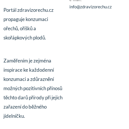
info@zdravizorechu.cz
Portál zdravizorechu.cz
propaguje konzumaci
ořechů, oříšků a
skořápkových plodů.
Zaměřením je zejména
inspirace ke každodenní
konzumaci a zdůraznění
možných pozitivních přínosů
těchto darů přírody při jejich
zařazení do běžného
jídelníčku.