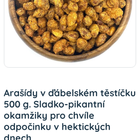
Arašídy v ďábelském těstíčku
500 g. Sladko-pikantní
okamžiky pro chvíle
odpočinku v hektických
dnech