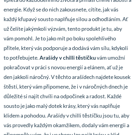
energie. Když se do nich zakousnete, cítíte, jak vás
každý křupavý sousto naplňuje silou a odhodláním. Ať
už čelíte jakýmkoli výzvám, tento produkt je tu, aby
vám pomohl. Je to jako mít po boku spolehlivého
přítele, který vás podporuje a dodává vám sílu, kdykoli
to potřebujete.
Arašídy v chilli těstíčku
vám umožní
pokračovat v práci s novou energií a elánem, ať už je
den jakkoli náročný. V těchto arašídech najdete kousek
štěstí, který vám připomene, že i v náročných dnech je
důležité si najít chvíli na odpočinek a radost. Každé
sousto je jako malý dotek krásy, který vás naplňuje
klidem a pohodou. Arašídy v chilli těstíčku jsou tu, aby
vás provedly každým okamžikem, dodaly vám energii a
připomněly vám, že i ve shonu lze najít krásu a klid.