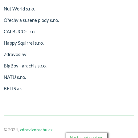
Nut World s.r.o.
Ořechy a sušené plody s.r.o.
CALBUCO s.r.o.
Happy Squirrel s.r.o.
Zdravoslav
BigBoy - arachis s.r.o.
NATU s.r.o.
BELIS a.s.
© 2024,
zdravizorechu.cz
Nastavení cookies