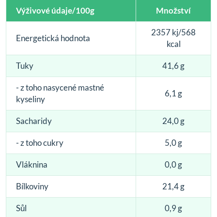
Výživové údaje/100g
Množství
2357 kj/568
Energetická hodnota
kcal
Tuky
41,6 g
- z toho nasycené mastné
6,1 g
kyseliny
Sacharidy
24,0 g
- z toho cukry
5,0 g
Vláknina
0,0 g
Bílkoviny
21,4 g
Sůl
0,9 g