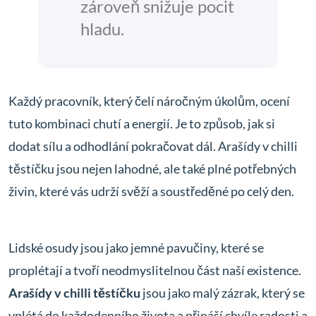
zároveň snižuje pocit
hladu.
Každý pracovník, který čelí náročným úkolům, ocení
tuto kombinaci chutí a energií. Je to způsob, jak si
dodat sílu a odhodlání pokračovat dál. Arašídy v chilli
těstíčku jsou nejen lahodné, ale také plné potřebných
živin, které vás udrží svěží a soustředěné po celý den.
Lidské osudy jsou jako jemné pavučiny, které se
proplétají a tvoří neodmyslitelnou část naší existence.
Arašídy v chilli těstíčku
jsou jako malý zázrak, který se
vplétá do každodenního života a přináší chvíle radosti a