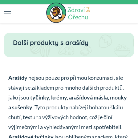
Další produkty s arašídy
Arašídy
nejsou pouze pro přímou konzumaci, ale
stávají se základem pro mnoho dalších produktů,
jako jsou
tyčinky, krémy, arašídová másla, mouky
a sušenky
. Tyto produkty nabízejí bohatou škálu
chutí, textur a výživových hodnot, což je činí
výjimečnými a vyhledávanými mezi spotřebiteli.
Arašídové tyčinky
jsou oblíbeným snackem, který