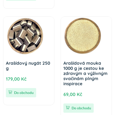
Arašídový nugát 250
Arašídová mouka
g
1000 g je cestou ke
zdravým a výživným
svačinám plným
179,00 Kč
inspirace
Do obchodu
69,00 Kč
Do obchodu