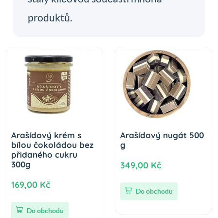
produktů.
Arašídový krém s
Arašídový nugát 500
bílou čokoládou bez
g
přidaného cukru
300g
349,00 Kč
169,00 Kč
Do obchodu
Do obchodu