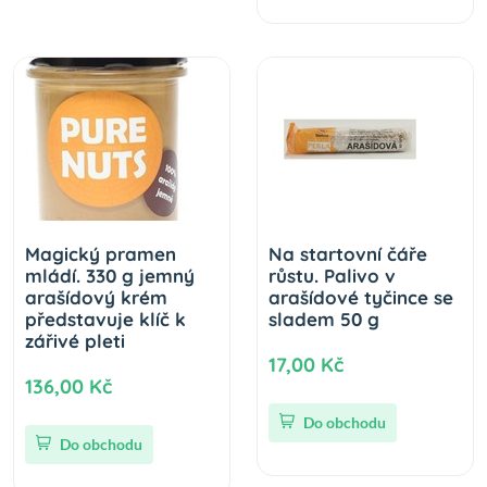
Magický pramen
Na startovní čáře
mládí. 330 g jemný
růstu. Palivo v
arašídový krém
arašídové tyčince se
představuje klíč k
sladem 50 g
zářivé pleti
17,00 Kč
136,00 Kč
Do obchodu
Do obchodu