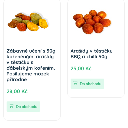
Zábavné učení s 50g
Arašídy v těstíčku
kořeněnými arašídy
BBQ a chilli 50g
v těstíčku s
ďábelským kořením.
25,00 Kč
Posilujeme mozek
přírodně
Do obchodu
28,00 Kč
Do obchodu