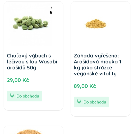
Chuťový výbuch s
Záhada vyřešena:
léčivou silou Wasabi
Arašídová mouka 1
arašídů 50g
kg jako strážce
veganské vitality
29,00 Kč
89,00 Kč
Do obchodu
Do obchodu