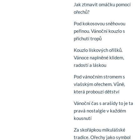
Jak ztmavit omáčku pomocí
ořechů?
Pod kokosovou sněhovou
peřinou. Vánoční kouzlo s
příchutí tropů
Kouzlo lískových oříšků.
Vánoce naplněné klidem,
radostí a láskou
Pod vánočním stromem s
vlašským ořechem. Vůně,
která probouzí dětství
Vánoční čas s arašídy to je ta
pravá nostalgie v každém
kousnutí
Za skořápkou mikulášské
tradice. Ořechy jako symbol