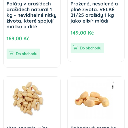
Foláty v arašídech
Pražené, nesolené a
arašídech natural 1
plné života. VELKÉ
kg - neviditelné nitky
21/25 arašídy 1 kg
života, které spojují
jako elixír mládí
matku a dítě
149,00 Kč
169,00 Kč
Do obchodu
Do obchodu