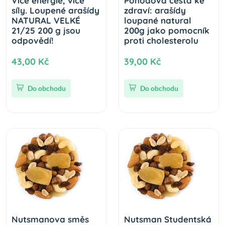
Více energie, více
Pohodová cesta ke
síly. Loupené arašídy
zdraví: arašídy
NATURAL VELKÉ
loupané natural
21/25 200 g jsou
200g jako pomocník
odpovědí!
proti cholesterolu
43,00 Kč
39,00 Kč
Do obchodu
Do obchodu
Nutsmanova směs
Nutsman Studentská