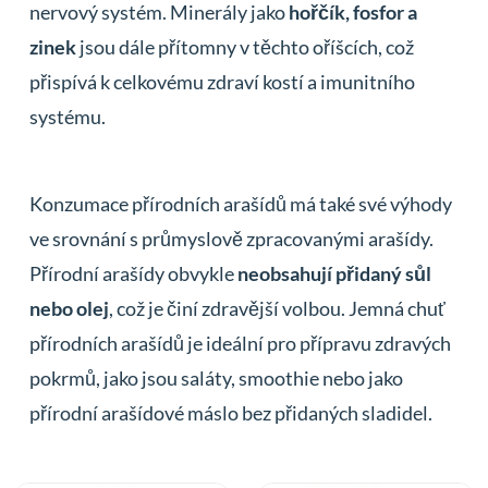
nervový systém. Minerály jako
hořčík, fosfor a
zinek
jsou dále přítomny v těchto oříšcích, což
přispívá k celkovému zdraví kostí a imunitního
systému.
Konzumace přírodních arašídů má také své výhody
ve srovnání s průmyslově zpracovanými arašídy.
Přírodní arašídy obvykle
neobsahují přidaný sůl
nebo olej
, což je činí zdravější volbou. Jemná chuť
přírodních arašídů je ideální pro přípravu zdravých
pokrmů, jako jsou saláty, smoothie nebo jako
přírodní arašídové máslo bez přidaných sladidel.