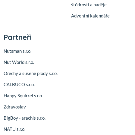
štědrosti a naděje
Adventní kalendáře
Partneři
Nutsman s.r.o.
Nut World s.r.o.
Ořechy a sušené plody s.r.o.
CALBUCO s.r.o.
Happy Squirrel s.r.o.
Zdravoslav
BigBoy - arachis s.r.o.
NATU s.r.o.